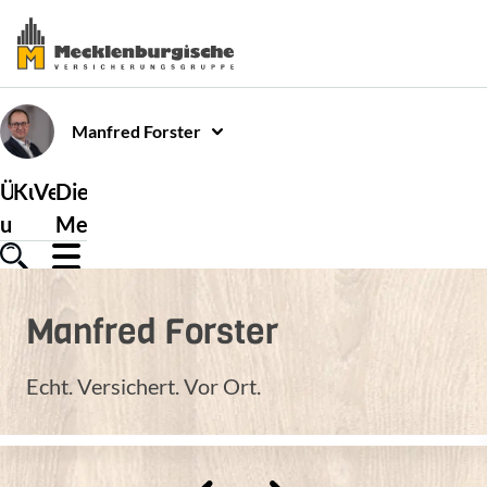
Manfred
Forster
Über
Kundenservice
Versicherungen
Die
uns
Mecklenburgische
Manfred
Forster
Echt. Versichert. Vor Ort.