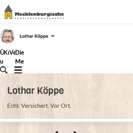
Lothar
Köppe
Über
Kundenservice
Versicherungen
Die
uns
Mecklenburgische
Lothar
Köppe
Echt. Versichert. Vor Ort.