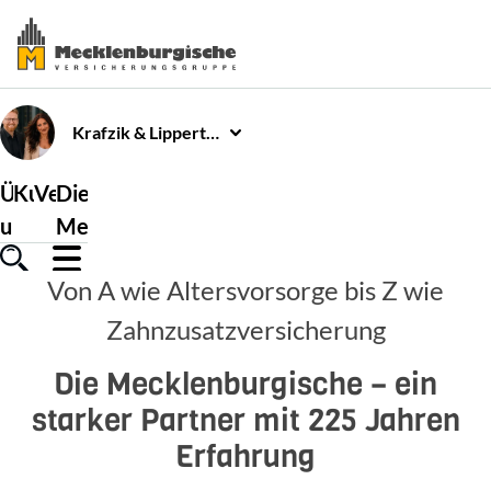
Krafzik & Lippert
GbR
Über
Kundenservice
Versicherungen
Die
uns
Mecklenburgische
Von A wie Altersvorsorge bis Z wie
Zahnzusatzversicherung
Die Mecklenburgische – ein
starker Partner mit 225 Jahren
Erfahrung