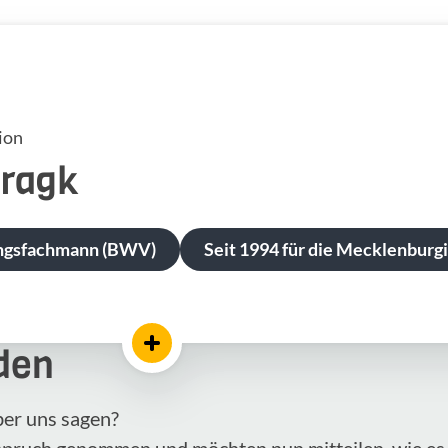
ion
ragk
ngsfachmann (BWV)
Seit 1994 für die Mecklenburgi
den
ber uns sagen?
nspruch genommen und möchten nun mitteilen, wie es 