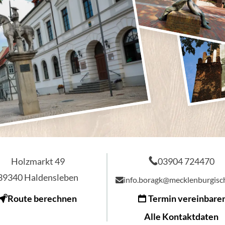
Holzmarkt 49
03904 724470
39340
Haldensleben
info.boragk@mecklenburgisc
Route berechnen
Termin vereinbare
Alle Kontaktdaten