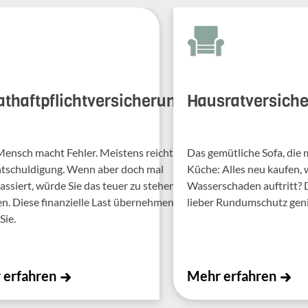
athaftpflichtversicherung
Hausratversich
Mensch macht Fehler. Meis­tens reicht
Das gemütliche Sofa, die
ntschul­di­gung. Wenn aber doch mal
Küche: Alles neu kaufen,
assiert, würde Sie das teuer zu stehen
Wasserschaden auftritt?
 Diese finan­zi­elle Last über­nehmen
lieber Rundumschutz gen
Sie.
 erfahren
Mehr erfahren