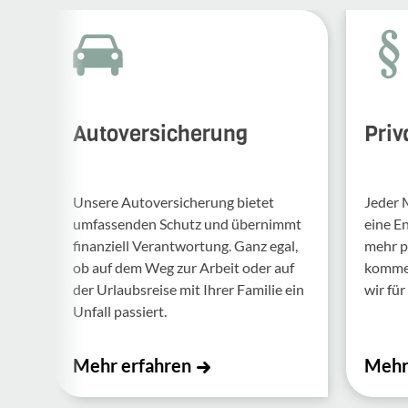
Autoversicherung
Priv
Unsere Auto­ver­si­che­rung bietet
Jeder 
umfas­senden Schutz und über­nimmt
eine E
finan­ziell Verant­wor­tung. Ganz egal,
mehr p
ob auf dem Weg zur Arbeit oder auf
kommen.
der Urlaubs­reise mit Ihrer Familie ein
wir für 
Unfall passiert.
Mehr erfahren
Mehr