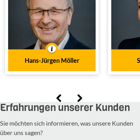
Möller
Ver
Versicherungsfachwirt
Dipl. agr.
Auße
Außendienst
Tätig im
In der 
In der Branche tätig seit
Hans-Jürgen Möller
S
1990
dem Jahr
Erfahrungen unserer Kunden
Sie möchten sich informieren, was unsere Kunden
über uns sagen?