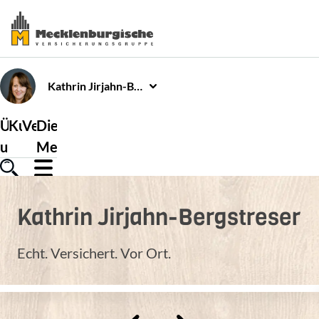
Kathrin
Jirjahn-Bergstreser
Über
Kundenservice
Versicherungen
Die
uns
Mecklenburgische
Kathrin
Jirjahn-Bergstreser
Echt. Versichert. Vor Ort.