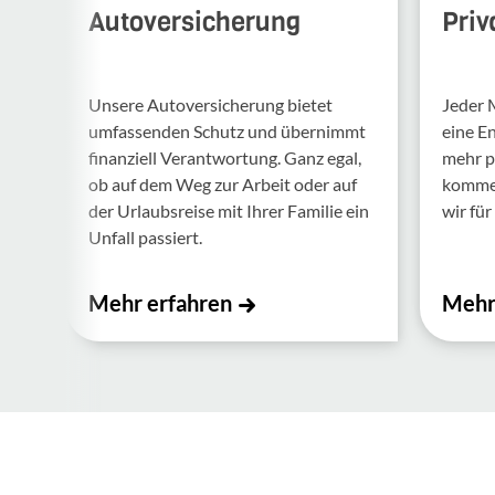
Autoversicherung
Priv
Unsere Auto­ver­si­che­rung bietet
Jeder 
umfas­senden Schutz und über­nimmt
eine E
finan­ziell Verant­wor­tung. Ganz egal,
mehr p
ob auf dem Weg zur Arbeit oder auf
kommen.
der Urlaubs­reise mit Ihrer Familie ein
wir für 
Unfall passiert.
Mehr erfahren
Mehr