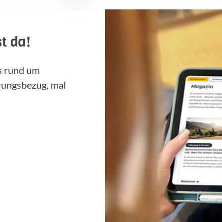
t da!
ps rund um
rungsbezug, mal