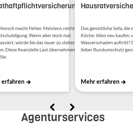
athaftpflichtversicherung
Hausratversich
Mensch macht Fehler. Meis­tens reicht
Das gemütliche Sofa, die
ntschul­di­gung. Wenn aber doch mal
Küche: Alles neu kaufen,
assiert, würde Sie das teuer zu stehen
Wasserschaden auftritt?
 Diese finan­zi­elle Last über­nehmen
lieber Rundumschutz gen
Sie.
 erfahren
Mehr erfahren
Agenturservices