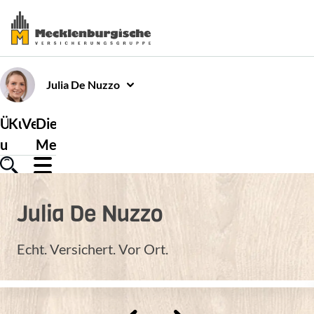
Julia
De Nuzzo
Über
Kundenservice
Versicherungen
Die
uns
Mecklenburgische
Julia
De Nuzzo
Echt. Versichert. Vor Ort.