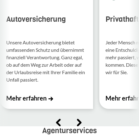
Autoversicherung
Privathaf
Unsere Auto­ver­si­che­rung bietet
Jeder Mensch ma
umfas­senden Schutz und über­nimmt
eine Entschul­d
finan­ziell Verant­wor­tung. Ganz egal,
mehr passiert, 
ob auf dem Weg zur Arbeit oder auf
kommen. Diese f
der Urlaubs­reise mit Ihrer Familie ein
wir für Sie.
Unfall passiert.
Mehr erfahren
Mehr erfah
Agenturservices