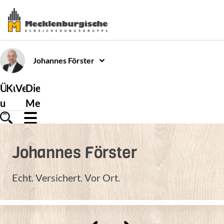
Johannes
Förster
Über
Kundenservice
Versicherungen
Die
uns
Mecklenburgische
Johannes
Förster
Echt. Versichert. Vor Ort.