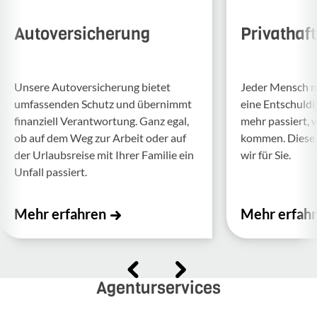
Autoversicherung
Privathaf
Unsere Auto­ver­si­che­rung bietet
Jeder Mensch ma
umfas­senden Schutz und über­nimmt
eine Entschul­d
finan­ziell Verant­wor­tung. Ganz egal,
mehr passiert, 
ob auf dem Weg zur Arbeit oder auf
kommen. Diese f
der Urlaubs­reise mit Ihrer Familie ein
wir für Sie.
Unfall passiert.
Mehr erfahren
Mehr erfah
Agenturservices