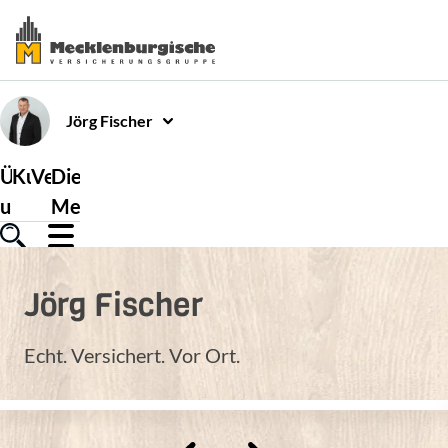
Jörg
Fischer
Über
Kundenservice
Versicherungen
Die
uns
Mecklenburgische
Jörg
Fischer
Echt. Versichert. Vor Ort.