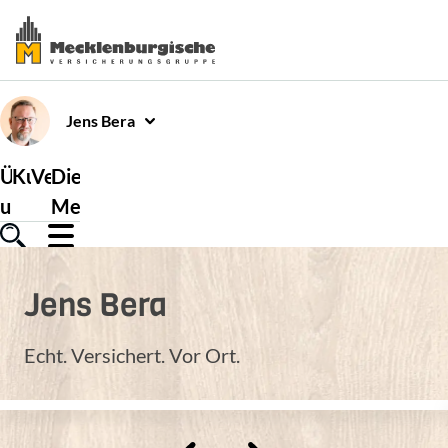
Jens
Bera
Über
Kundenservice
Versicherungen
Die
uns
Mecklenburgische
Jens
Bera
Echt. Versichert. Vor Ort.