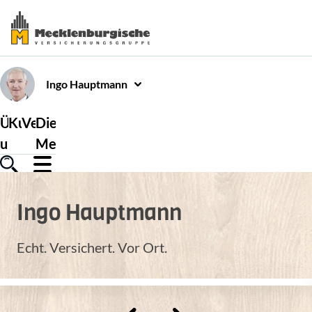
Ingo
Hauptmann
Über
Kundenservice
Versicherungen
Die
uns
Mecklenburgische
Ingo
Hauptmann
Echt. Versichert. Vor Ort.