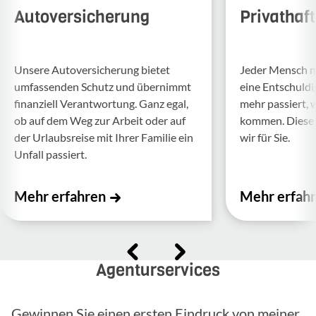
Autoversicherung
Privathaf
Unsere Auto­ver­si­che­rung bietet
Jeder Mensch ma
umfas­senden Schutz und über­nimmt
eine Entschul­d
finan­ziell Verant­wor­tung. Ganz egal,
mehr passiert, 
ob auf dem Weg zur Arbeit oder auf
kommen. Diese f
der Urlaubs­reise mit Ihrer Familie ein
wir für Sie.
Unfall passiert.
Mehr erfahren
Mehr erfah
Agenturservices
Gewinnen Sie einen ersten Eindruck von meiner