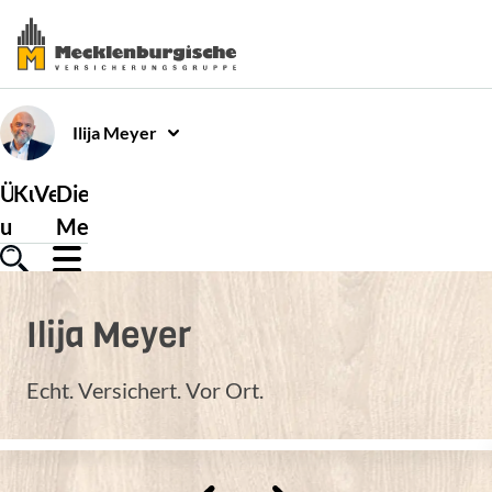
Ilija
Meyer
Über
Kundenservice
Versicherungen
Die
uns
Mecklenburgische
Ilija
Meyer
Echt. Versichert. Vor Ort.