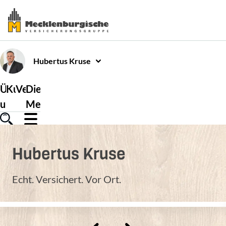
Hubertus
Kruse
Über
Kundenservice
Versicherungen
Die
uns
Mecklenburgische
Hubertus
Kruse
Echt. Versichert. Vor Ort.