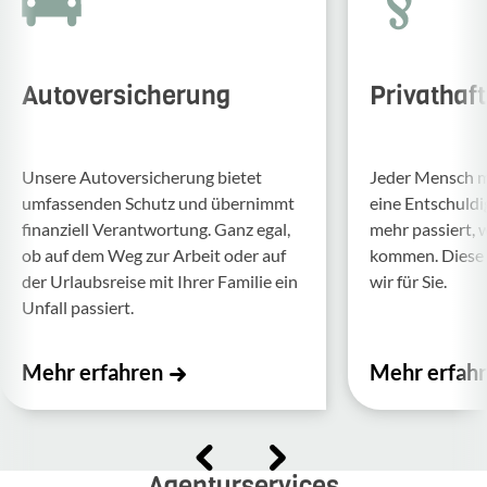
Autoversicherung
Privathaf
Unsere Auto­ver­si­che­rung bietet
Jeder Mensch ma
umfas­senden Schutz und über­nimmt
eine Entschul­d
finan­ziell Verant­wor­tung. Ganz egal,
mehr passiert, 
ob auf dem Weg zur Arbeit oder auf
kommen. Diese f
der Urlaubs­reise mit Ihrer Familie ein
wir für Sie.
Unfall passiert.
Mehr erfahren
Mehr erfah
Agenturservices