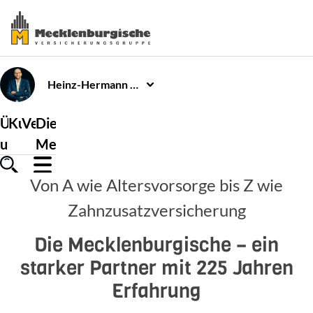
Heinz-Hermann
Over
Über
Kundenservice
Versicherungen
Die
uns
Mecklenburgische
Von A wie Altersvorsorge bis Z wie
Zahnzusatzversicherung
Die Mecklenburgische – ein
starker Partner mit 225 Jahren
Erfahrung