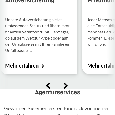
Autoversicherung
Privathaf
Unsere Auto­ver­si­che­rung bietet
Jeder Mensch ma
umfas­senden Schutz und über­nimmt
eine Entschul­d
finan­ziell Verant­wor­tung. Ganz egal,
mehr passiert, 
ob auf dem Weg zur Arbeit oder auf
kommen. Diese f
der Urlaubs­reise mit Ihrer Familie ein
wir für Sie.
Unfall passiert.
Mehr erfahren
Mehr erfah
Agenturservices
Gewinnen Sie einen ersten Eindruck von meiner