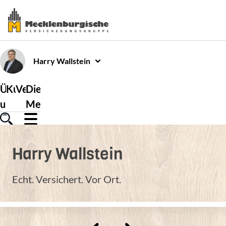
Harry
Wallstein
Über
Kundenservice
Versicherungen
Die
uns
Mecklenburgische
Harry
Wallstein
Echt. Versichert. Vor Ort.