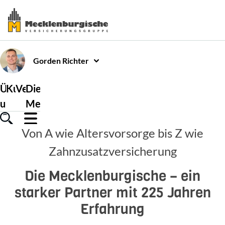
Gorden
Richter
Über
Kundenservice
Versicherungen
Die
uns
Mecklenburgische
Von A wie Altersvorsorge bis Z wie
Zahnzusatzversicherung
Die Mecklenburgische – ein
starker Partner mit 225 Jahren
Erfahrung