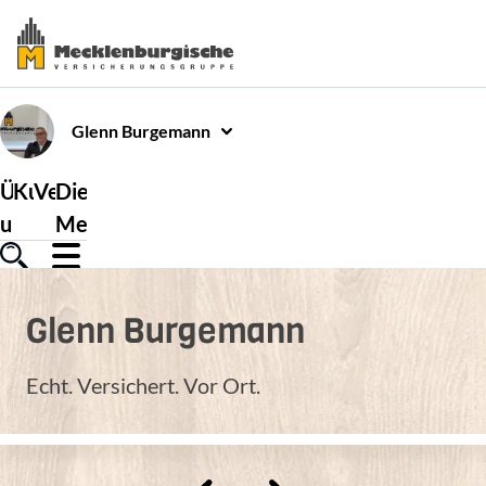
Glenn
Burgemann
Über
Kundenservice
Versicherungen
Die
uns
Mecklenburgische
Glenn
Burgemann
Echt. Versichert. Vor Ort.