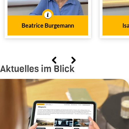
Außendienst
In der Branche tätig seit
Beatrice Burgemann
Is
1991
dem Jahr
Aktuelles im Blick