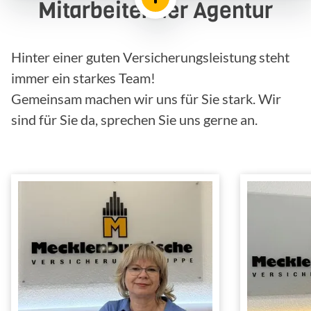
Mitarbeiter der Agentur
Hinter einer guten Versicherungsleistung steht
immer ein starkes Team!
Gemeinsam machen wir uns für Sie stark. Wir
sind für Sie da, sprechen Sie uns gerne an.
Beatrice
I
Burgemann
In
Bankkauffrau
Innen- und
Tätig im