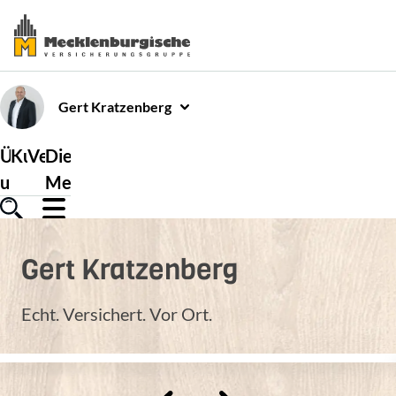
Gert
Kratzenberg
Über
Kundenservice
Versicherungen
Die
uns
Mecklenburgische
Gert
Kratzenberg
Echt. Versichert. Vor Ort.