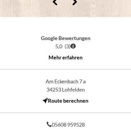
Google Bewertungen
5,0
(
3
)
Mehr erfahren
Am Eckenbach 7 a
34253
Lohfelden
Route berechnen
05608 959528