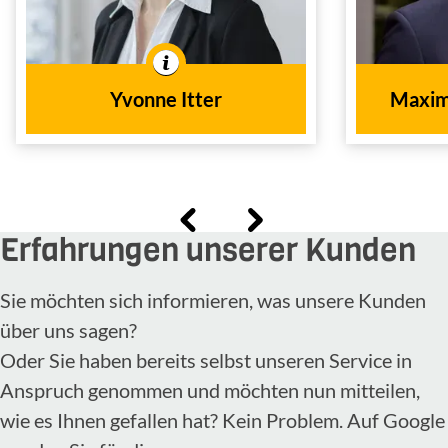
In der Branche tätig seit
1995
dem Jahr
In
Yvonne Itter
Maximi
In der 
Erfahrungen unserer Kunden
Sie möchten sich informieren, was unsere Kunden
über uns sagen?
Oder Sie haben bereits selbst unseren Service in
Anspruch genommen und möchten nun mitteilen,
wie es Ihnen gefallen hat? Kein Problem. Auf Google