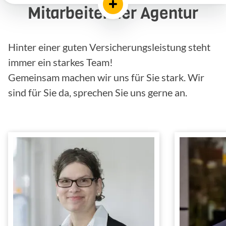
Mitarbeiter der Agentur
Hinter einer guten Versicherungsleistung steht
immer ein starkes Team!
Gemeinsam machen wir uns für Sie stark. Wir
sind für Sie da, sprechen Sie uns gerne an.
Yvonne Itter
Schwerpunkt
Schadenbearbeitung
Innendienst
Tätig im
Ver