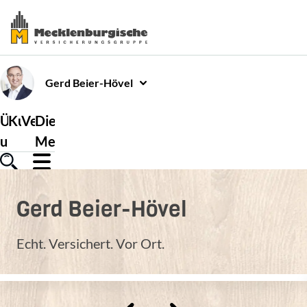
Gerd
Beier-Hövel
Über
Kundenservice
Versicherungen
Die
uns
Mecklenburgische
Gerd
Beier-Hövel
Echt. Versichert. Vor Ort.