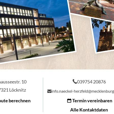
ausseestr. 10
039754 20876
7321
Löcknitz
info.naeckel-herzfeld@mecklenburg
oute berechnen
Termin vereinbaren
Alle Kontaktdaten