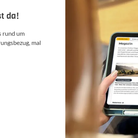
t da!
ps rund um
rungsbezug, mal