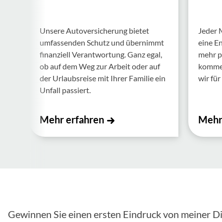
Unsere Auto­ver­si­che­rung bietet
Jeder 
umfas­senden Schutz und über­nimmt
eine E
finan­ziell Verant­wor­tung. Ganz egal,
mehr p
ob auf dem Weg zur Arbeit oder auf
kommen.
der Urlaubs­reise mit Ihrer Familie ein
wir für 
Unfall passiert.
Mehr erfahren
Mehr
Gewinnen Sie einen ersten Eindruck von meiner Di