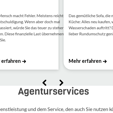
Mensch macht Fehler. Meis­tens reicht
Das gemütliche Sofa, die
ntschul­di­gung. Wenn aber doch mal
Küche: Alles neu kaufen,
assiert, würde Sie das teuer zu stehen
Wasserschaden auftritt?
 Diese finan­zi­elle Last über­nehmen
lieber Rundumschutz gen
Sie.
 erfahren
Mehr erfahren
Agenturservices
enstleistung und dem Service, den auch Sie nutzen k