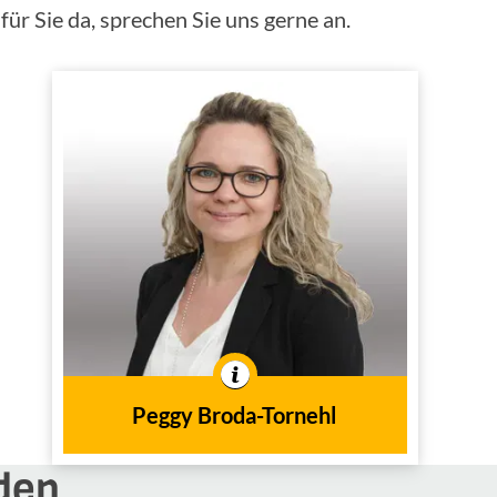
ür Sie da, sprechen Sie uns gerne an.
Peggy Broda-Tornehl
Versicherungsfachfrau
(IHK)
Innendienst
Tätig im
In der Branche tätig seit
2001
dem Jahr
Peggy Broda-Tornehl
den