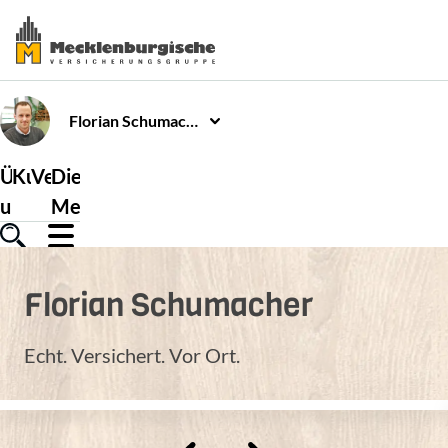
Florian
Schumacher
Über
Kundenservice
Versicherungen
Die
uns
Mecklenburgische
Florian
Schumacher
Echt. Versichert. Vor Ort.