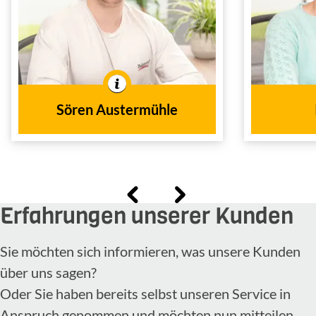
Versicherungen und
Inn
Finanzen
In der 
Innen- und
Tätig im
Außendienst
In der Branche tätig seit
Sören Austermühle
2020
dem Jahr
Erfahrungen unserer Kunden
Sie möchten sich informieren, was unsere Kunden
über uns sagen?
Oder Sie haben bereits selbst unseren Service in
Anspruch genommen und möchten nun mitteilen,