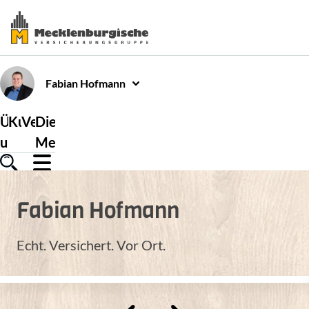
Fabian
Hofmann
Über
Kundenservice
Versicherungen
Die
uns
Mecklenburgische
Fabian
Hofmann
Echt. Versichert. Vor Ort.