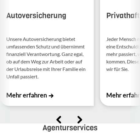
Autoversicherung
Privathaf
Unsere Auto­ver­si­che­rung bietet
Jeder Mensch ma
umfas­senden Schutz und über­nimmt
eine Entschul­d
finan­ziell Verant­wor­tung. Ganz egal,
mehr passiert, 
ob auf dem Weg zur Arbeit oder auf
kommen. Diese f
der Urlaubs­reise mit Ihrer Familie ein
wir für Sie.
Unfall passiert.
Mehr erfahren
Mehr erfah
Agenturservices