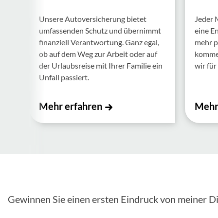
Unsere Auto­ver­si­che­rung bietet
Jeder 
umfas­senden Schutz und über­nimmt
eine E
finan­ziell Verant­wor­tung. Ganz egal,
mehr p
ob auf dem Weg zur Arbeit oder auf
kommen.
der Urlaubs­reise mit Ihrer Familie ein
wir für 
Unfall passiert.
Mehr erfahren
Mehr
Gewinnen Sie einen ersten Eindruck von meiner Di