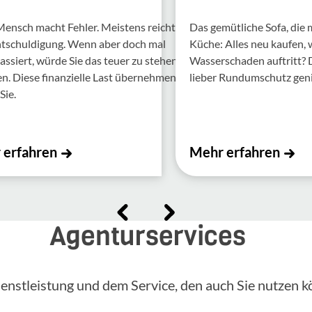
Mensch macht Fehler. Meis­tens reicht
Das gemütliche Sofa, die
ntschul­di­gung. Wenn aber doch mal
Küche: Alles neu kaufen,
assiert, würde Sie das teuer zu stehen
Wasserschaden auftritt?
 Diese finan­zi­elle Last über­nehmen
lieber Rundumschutz gen
Sie.
 erfahren
Mehr erfahren
Agenturservices
enstleistung und dem Service, den auch Sie nutzen k