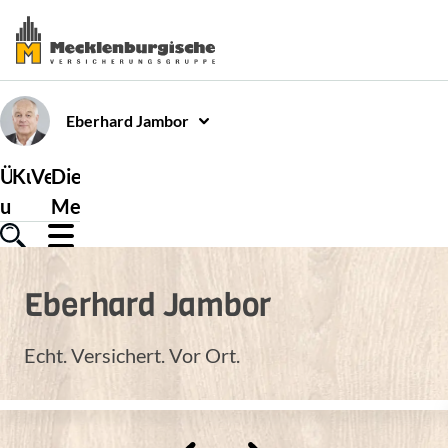
Eberhard
Jambor
Über
Kundenservice
Versicherungen
Die
uns
Mecklenburgische
Eberhard
Jambor
Echt. Versichert. Vor Ort.