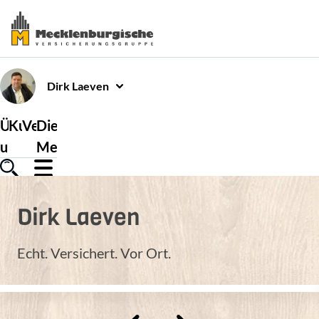
Dirk
Laeven
Über
Kundenservice
Versicherungen
Die
uns
Mecklenburgische
Dirk
Laeven
Echt. Versichert. Vor Ort.