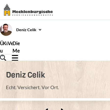
Deniz
Celik
Über
Kundenservice
Versicherungen
Die
uns
Mecklenburgische
Deniz
Celik
Echt. Versichert. Vor Ort.