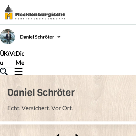
Daniel
Schröter
Über
Kundenservice
Versicherungen
Die
uns
Mecklenburgische
Daniel
Schröter
Echt. Versichert. Vor Ort.