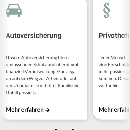
Autoversicherung
Privathaf
Unsere Auto­ver­si­che­rung bietet
Jeder Mensch ma
umfas­senden Schutz und über­nimmt
eine Entschul­d
finan­ziell Verant­wor­tung. Ganz egal,
mehr passiert, 
ob auf dem Weg zur Arbeit oder auf
kommen. Diese f
der Urlaubs­reise mit Ihrer Familie ein
wir für Sie.
Unfall passiert.
Mehr erfahren
Mehr erfah