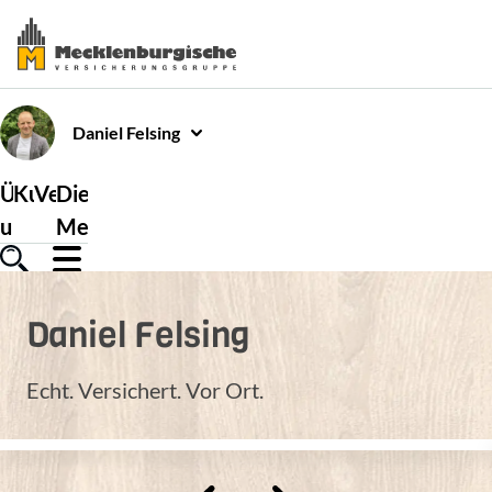
Daniel
Felsing
Über
Kundenservice
Versicherungen
Die
uns
Mecklenburgische
Daniel
Felsing
Echt. Versichert. Vor Ort.