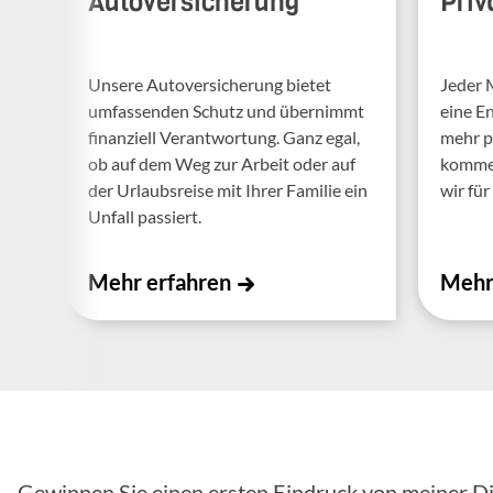
Autoversicherung
Priv
Unsere Auto­ver­si­che­rung bietet
Jeder 
umfas­senden Schutz und über­nimmt
eine E
finan­ziell Verant­wor­tung. Ganz egal,
mehr p
ob auf dem Weg zur Arbeit oder auf
kommen.
der Urlaubs­reise mit Ihrer Familie ein
wir für 
Unfall passiert.
Mehr erfahren
Mehr
Gewinnen Sie einen ersten Eindruck von meiner Di