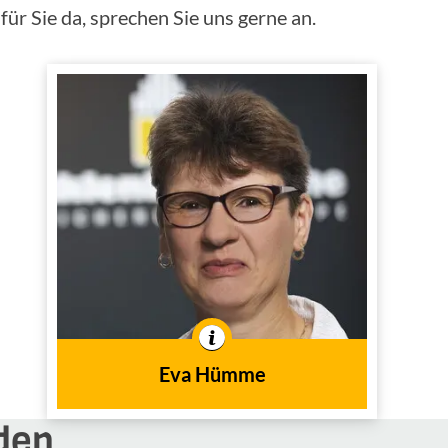
ür Sie da, sprechen Sie uns gerne an.
Eva Hümme
Innendienst
Tätig im
In der Branche tätig seit
1986
dem Jahr
Eva Hümme
den