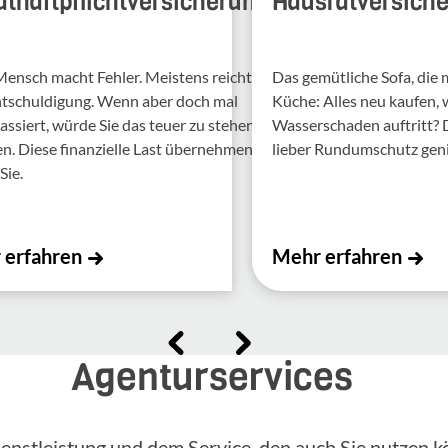
athaftpflichtversicherung
Hausratversich
Mensch macht Fehler. Meis­tens reicht
Das gemütliche Sofa, die
ntschul­di­gung. Wenn aber doch mal
Küche: Alles neu kaufen,
assiert, würde Sie das teuer zu stehen
Wasserschaden auftritt?
 Diese finan­zi­elle Last über­nehmen
lieber Rundumschutz gen
Sie.
 erfahren
Mehr erfahren
Agenturservices
enstleistung und dem Service, den auch Sie nutzen k