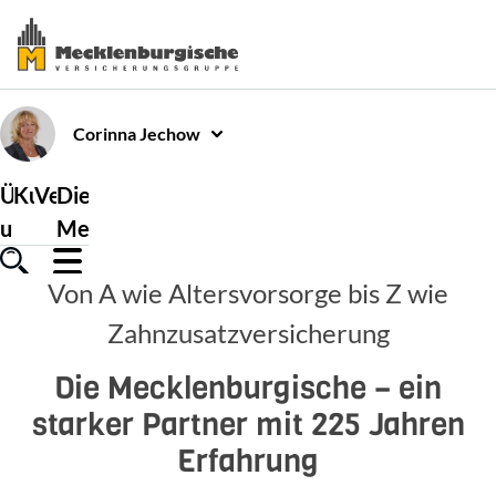
Corinna
Jechow
Über
Kundenservice
Versicherungen
Die
uns
Mecklenburgische
Von A wie Altersvorsorge bis Z wie
Zahnzusatzversicherung
Die Mecklenburgische – ein
starker Partner mit 225 Jahren
Erfahrung