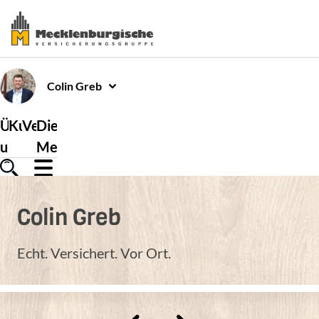
Colin
Greb
Über
Kundenservice
Versicherungen
Die
uns
Mecklenburgische
Colin
Greb
Echt. Versichert. Vor Ort.