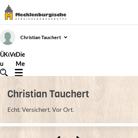
Christian
Tauchert
Über
Kundenservice
Versicherungen
Die
uns
Mecklenburgische
Christian
Tauchert
Echt. Versichert. Vor Ort.