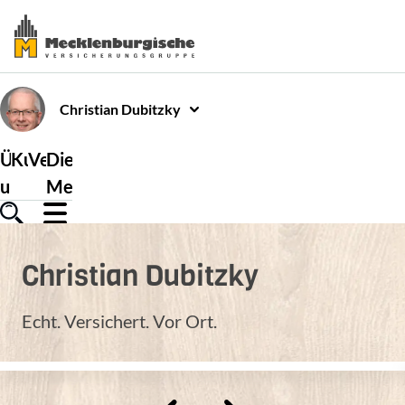
Christian
Dubitzky
Über
Kundenservice
Versicherungen
Die
uns
Mecklenburgische
Christian
Dubitzky
Echt. Versichert. Vor Ort.