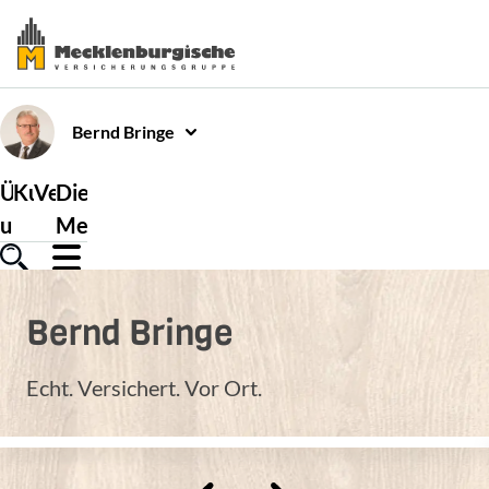
Bernd
Bringe
Über
Kundenservice
Versicherungen
Die
uns
Mecklenburgische
Bernd
Bringe
Echt. Versichert. Vor Ort.