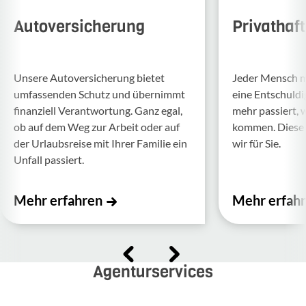
Autoversicherung
Privathaf
Unsere Auto­ver­si­che­rung bietet
Jeder Mensch ma
umfas­senden Schutz und über­nimmt
eine Entschul­d
finan­ziell Verant­wor­tung. Ganz egal,
mehr passiert, 
ob auf dem Weg zur Arbeit oder auf
kommen. Diese f
der Urlaubs­reise mit Ihrer Familie ein
wir für Sie.
Unfall passiert.
Mehr erfahren
Mehr erfah
Agenturservices