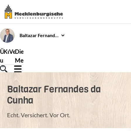
Baltazar
Fernandes da Cunha
Über
Kundenservice
Versicherungen
Die
uns
Mecklenburgische
Baltazar
Fernandes da
Cunha
Echt. Versichert. Vor Ort.