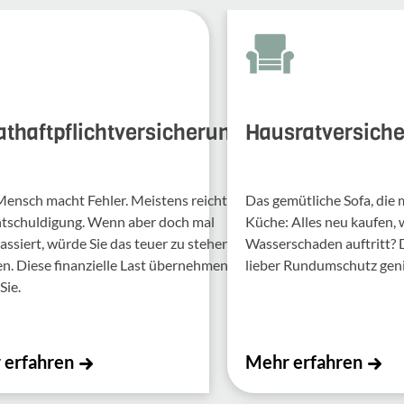
athaftpflichtversicherung
Hausratversich
Mensch macht Fehler. Meis­tens reicht
Das gemütliche Sofa, die
ntschul­di­gung. Wenn aber doch mal
Küche: Alles neu kaufen,
assiert, würde Sie das teuer zu stehen
Wasserschaden auftritt?
 Diese finan­zi­elle Last über­nehmen
lieber Rundumschutz gen
Sie.
 erfahren
Mehr erfahren