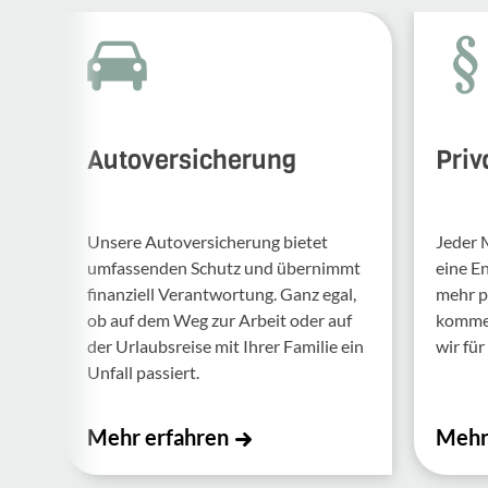
Autoversicherung
Priv
Unsere Auto­ver­si­che­rung bietet
Jeder 
umfas­senden Schutz und über­nimmt
eine E
finan­ziell Verant­wor­tung. Ganz egal,
mehr p
ob auf dem Weg zur Arbeit oder auf
kommen.
der Urlaubs­reise mit Ihrer Familie ein
wir für 
Unfall passiert.
Mehr erfahren
Mehr