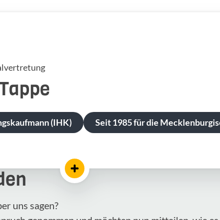
lvertretung
Tappe
ngskaufmann (IHK)
Seit 1985 für die Mecklenburgis
den
ber uns sagen?
nspruch genommen und möchten nun mitteilen, wie es 