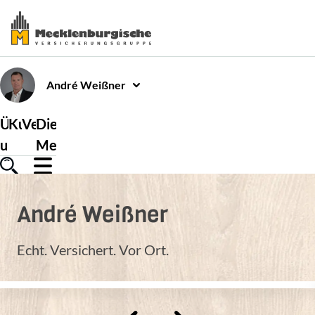
André
Weißner
Über
Kundenservice
Versicherungen
Die
uns
Mecklenburgische
André
Weißner
Echt. Versichert. Vor Ort.