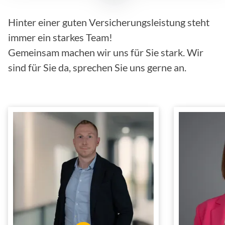
Hinter einer guten Versicherungsleistung steht
immer ein starkes Team!
Gemeinsam machen wir uns für Sie stark. Wir
sind für Sie da, sprechen Sie uns gerne an.
Marcel Tober
Kaufmann für
Inn
Versicherungen und
In der 
Finanzen
Innen- und
Tätig im