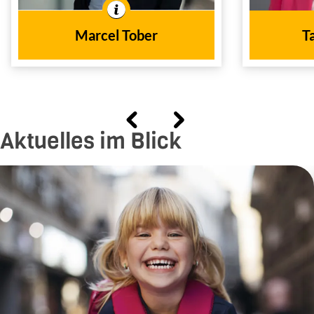
Außendienst
In der Branche tätig seit
Marcel Tober
T
2013
dem Jahr
Aktuelles im Blick