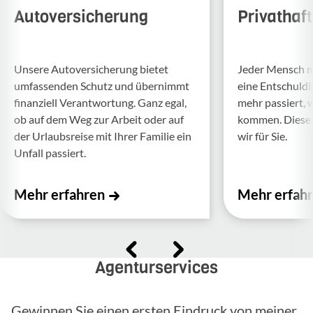
Autoversicherung
Privathaf
Unsere Auto­ver­si­che­rung bietet
Jeder Mensch ma
umfas­senden Schutz und über­nimmt
eine Entschul­d
finan­ziell Verant­wor­tung. Ganz egal,
mehr passiert, 
ob auf dem Weg zur Arbeit oder auf
kommen. Diese f
der Urlaubs­reise mit Ihrer Familie ein
wir für Sie.
Unfall passiert.
Mehr erfahren
Mehr erfah
Agenturservices
Gewinnen Sie einen ersten Eindruck von meiner