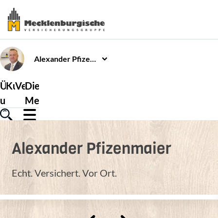
Alexander
Pfizenmaier
Über
Kundenservice
Versicherungen
Die
uns
Mecklenburgische
Alexander
Pfizenmaier
Echt. Versichert. Vor Ort.