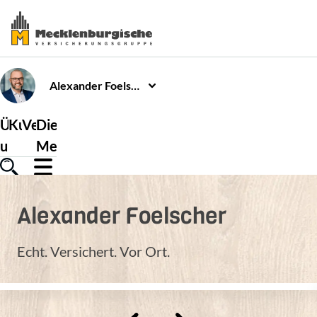
Alexander
Foelscher
Über
Kundenservice
Versicherungen
Die
uns
Mecklenburgische
Alexander
Foelscher
Echt. Versichert. Vor Ort.