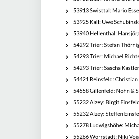
53913 Swisttal: Mario Esse
53925 Kall: Uwe Schubinsk
53940 Hellenthal: Hansjö
54292 Trier: Stefan Thörni
54293 Trier: Michael Richt
54293 Trier: Sascha Kastle
54421 Reinsfeld: Christian
54558 Gillenfeld: Nohn & 
55232 Alzey: Birgit Einsfel
55232 Alzey: Steffen Einsfe
55278 Ludwigshöhe: Michae
55286 Wörrstadt: Niki Voi