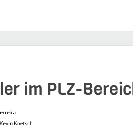
ler im PLZ-Berei
erreira
 Kevin Knetsch