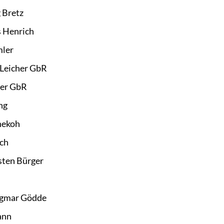
 Bretz
s Henrich
mler
 Leicher GbR
her GbR
ng
nekoh
sch
sten Bürger
agmar Gödde
ann