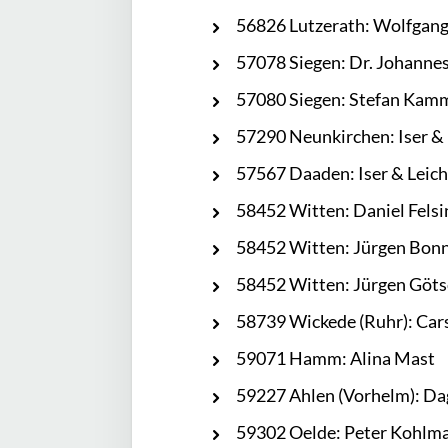
56826 Lutzerath: Wolfgang
57078 Siegen: Dr. Johanne
57080 Siegen: Stefan Kam
57290 Neunkirchen: Iser &
57567 Daaden: Iser & Leic
58452 Witten: Daniel Felsi
58452 Witten: Jürgen Bon
58452 Witten: Jürgen Göt
58739 Wickede (Ruhr): Car
59071 Hamm: Alina Mast
59227 Ahlen (Vorhelm): D
59302 Oelde: Peter Kohlm