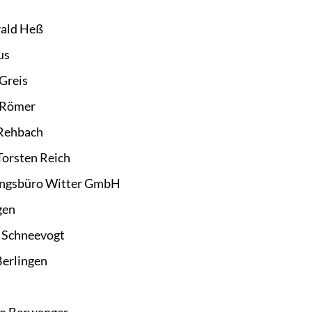
rald Heß
us
Greis
r Römer
 Rehbach
Torsten Reich
ungsbüro Witter GmbH
gen
 Schneevogt
Berlingen