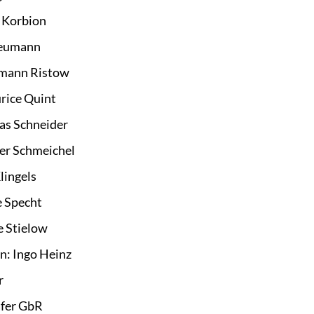
e Korbion
Neumann
rmann Ristow
rice Quint
as Schneider
er Schmeichel
lingels
 Specht
e Stielow
: Ingo Heinz
r
fer GbR