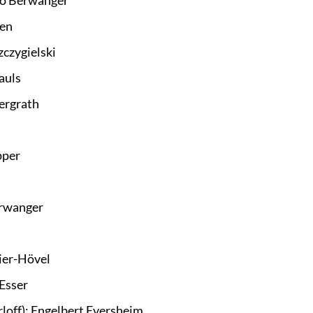
co Berwanger
ßen
czygielski
auls
ergrath
pper
erwanger
ier-Hövel
Esser
loff): Engelbert Eversheim