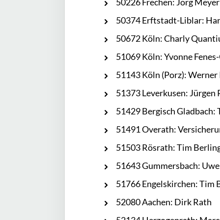
50226 Frechen: Jörg Meyer
50374 Erftstadt-Liblar: Ha
50672 Köln: Charly Quanti
51069 Köln: Yvonne Fenes-
51143 Köln (Porz): Werne
51373 Leverkusen: Jürgen
51429 Bergisch Gladbach: 
51491 Overath: Versicher
51503 Rösrath: Tim Berlin
51643 Gummersbach: Uwe
51766 Engelskirchen: Tim 
52080 Aachen: Dirk Rath