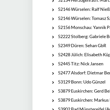
52134 Herzogenrath: Mar
52146 Würselen: Ralf Nie
52146 Würselen: Tomasz Sz
52156 Monschau: Yannik P
52222 Stolberg: Gabriele B
52349 Düren: Sehan GbR
52428 Jülich: Elisabeth Kü
52445 Titz: Nick Jansen
52477 Alsdorf: Dietmar B
53129 Bonn: Udo Günzel
53879 Euskirchen: Gerd Be
53879 Euskirchen: Markus 
53902 Bad Münstereifel (Ar