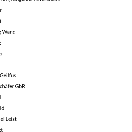
r
i
rg Wand
g
er
r
 Geilfus
Schäfer GbR
d
ld
l Leist
gt