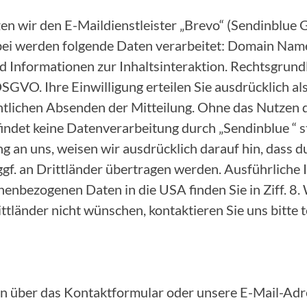
zen wir den E-Maildienstleister „Brevo“ (Sendinblu
bei werden folgende Daten verarbeitet: Domain Name
 Informationen zur Inhaltsinteraktion. Rechtsgrundl
. a DSGVO. Ihre Einwilligung erteilen Sie ausdrücklich 
ntlichen Absenden der Mitteilung. Ohne das Nutzen 
ndet keine Datenverarbeitung durch „Sendinblue “ st
ng an uns, weisen wir ausdrücklich darauf hin, dass 
ggf. an Drittländer übertragen werden. Ausführliche
enbezogenen Daten in die USA finden Sie in Ziff. 8. 
tländer nicht wünschen, kontaktieren Sie uns bitte t
n über das Kontaktformular oder unsere E-Mail-Adre