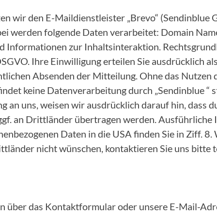
zen wir den E-Maildienstleister „Brevo“ (Sendinblu
bei werden folgende Daten verarbeitet: Domain Name
 Informationen zur Inhaltsinteraktion. Rechtsgrundl
. a DSGVO. Ihre Einwilligung erteilen Sie ausdrücklich 
ntlichen Absenden der Mitteilung. Ohne das Nutzen 
ndet keine Datenverarbeitung durch „Sendinblue “ st
ng an uns, weisen wir ausdrücklich darauf hin, dass 
ggf. an Drittländer übertragen werden. Ausführliche
enbezogenen Daten in die USA finden Sie in Ziff. 8. 
tländer nicht wünschen, kontaktieren Sie uns bitte t
n über das Kontaktformular oder unsere E-Mail-Adre