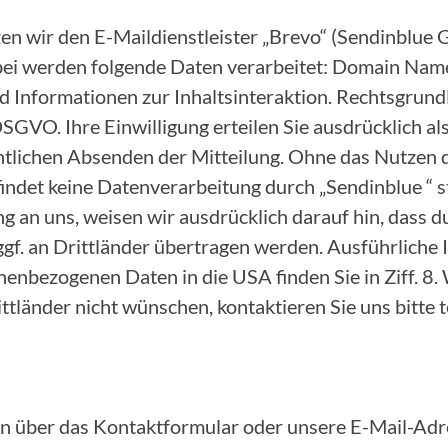
zen wir den E-Maildienstleister „Brevo“ (Sendinblu
bei werden folgende Daten verarbeitet: Domain Name
 Informationen zur Inhaltsinteraktion. Rechtsgrundl
. a DSGVO. Ihre Einwilligung erteilen Sie ausdrücklich 
ntlichen Absenden der Mitteilung. Ohne das Nutzen 
ndet keine Datenverarbeitung durch „Sendinblue “ st
ng an uns, weisen wir ausdrücklich darauf hin, dass 
ggf. an Drittländer übertragen werden. Ausführliche
enbezogenen Daten in die USA finden Sie in Ziff. 8. 
tländer nicht wünschen, kontaktieren Sie uns bitte t
n über das Kontaktformular oder unsere E-Mail-Adre