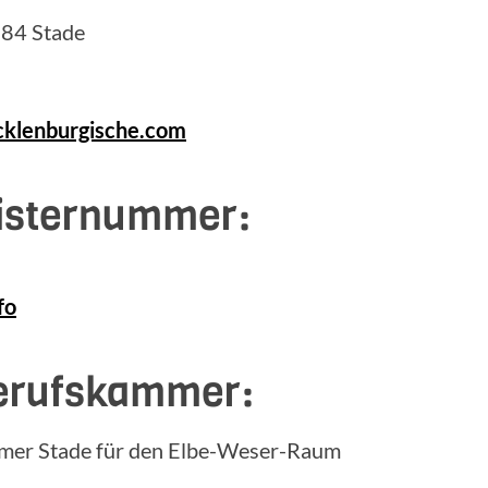
684 Stade
cklenburgische.com
gisternummer:
fo
erufskammer:
mmer Stade für den Elbe-Weser-Raum