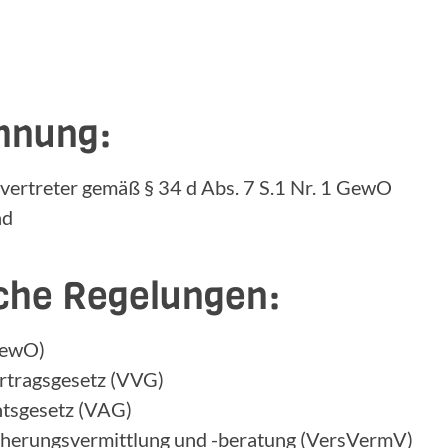
hnung:
ertreter gemäß § 34 d Abs. 7 S.1 Nr. 1 GewO
nd
iche Regelungen:
GewO)
ertragsgesetz (VVG)
htsgesetz (VAG)
cherungsvermittlung und -beratung (VersVermV)