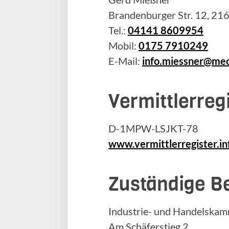
Brandenburger Str. 12, 21
Tel.:
04141 8609954
Mobil:
0175 7910249
E-Mail:
info.miessner@me
Vermittlerre
D-1MPW-LSJKT-78
www.vermittlerregister.in
Zuständige B
Industrie- und Handelska
Am Schäferstieg 2