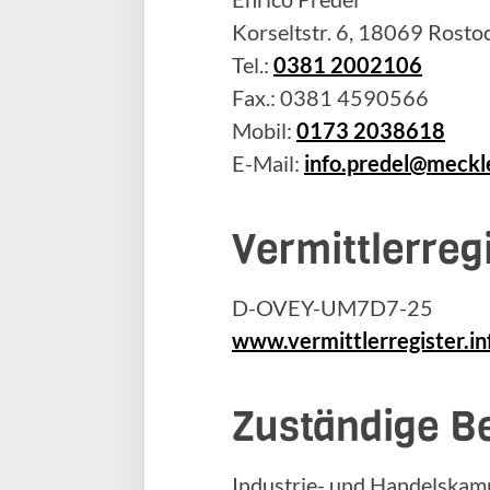
Korseltstr. 6, 18069 Rosto
Tel.:
0381 2002106
Fax.: 0381 4590566
Mobil:
0173 2038618
E-Mail:
info.predel@meckl
Vermittlerre
D-OVEY-UM7D7-25
www.vermittlerregister.in
Zuständige B
Industrie- und Handelskam