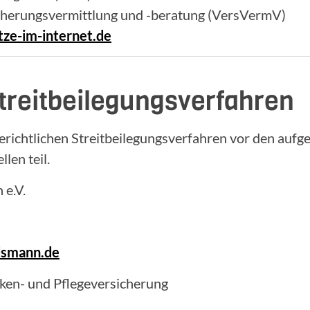
cherungsvermittlung und -beratung (VersVermV)
ze-im-internet.de
treitbeilegungsverfahren
richtlichen Streitbeilegungsverfahren vor den aufg
len teil.
e.V.
dsmann.de
en- und Pflegeversicherung