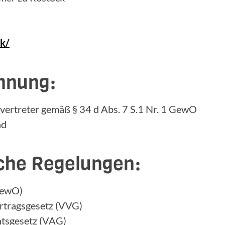
ck/
hnung:
ertreter gemäß § 34 d Abs. 7 S.1 Nr. 1 GewO
nd
iche Regelungen:
GewO)
ertragsgesetz (VVG)
htsgesetz (VAG)