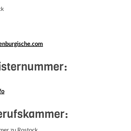
ck
enburgische.com
gisternummer:
fo
erufskammer:
mer zu Rostock