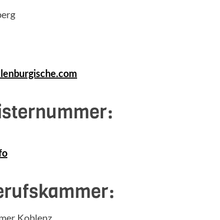
berg
lenburgische.com
gisternummer:
fo
erufskammer:
mmer Koblenz