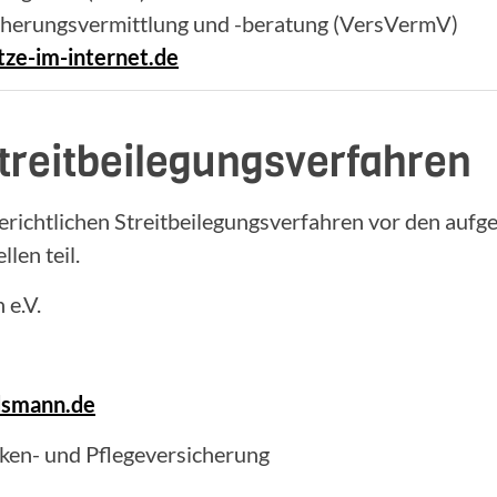
cherungsvermittlung und -beratung (VersVermV)
ze-im-internet.de
treitbeilegungsverfahren
richtlichen Streitbeilegungsverfahren vor den aufg
len teil.
e.V.
dsmann.de
en- und Pflegeversicherung