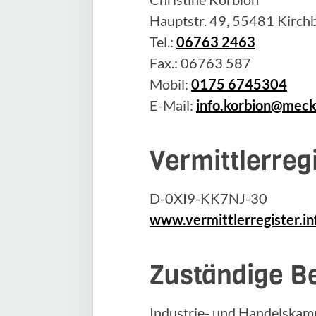
Hauptstr. 49, 55481 Kirch
Tel.:
06763 2463
Fax.: 06763 587
Mobil:
0175 6745304
E-Mail:
info.korbion@meck
Vermittlerre
D-0XI9-KK7NJ-30
www.vermittlerregister.in
Zuständige B
Industrie- und Handelska