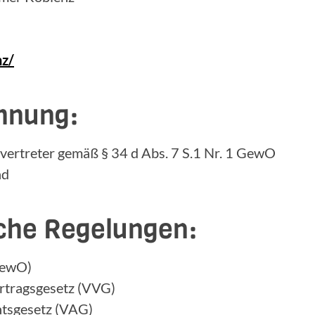
nz/
hnung:
ertreter gemäß § 34 d Abs. 7 S.1 Nr. 1 GewO
nd
iche Regelungen:
GewO)
ertragsgesetz (VVG)
htsgesetz (VAG)