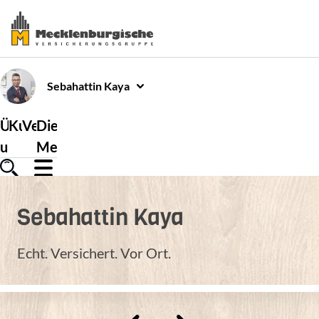
Sebahattin
Kaya
Über
Kundenservice
Versicherungen
Die
uns
Mecklenburgische
Sebahattin
Kaya
Echt. Versichert. Vor Ort.