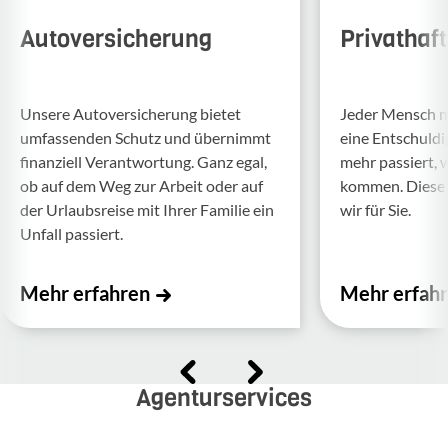
Autoversicherung
Privathaf
Unsere Auto­ver­si­che­rung bietet
Jeder Mensch ma
umfas­senden Schutz und über­nimmt
eine Entschul­d
finan­ziell Verant­wor­tung. Ganz egal,
mehr passiert, 
ob auf dem Weg zur Arbeit oder auf
kommen. Diese f
der Urlaubs­reise mit Ihrer Familie ein
wir für Sie.
Unfall passiert.
Mehr erfahren
Mehr erfah
Agenturservices