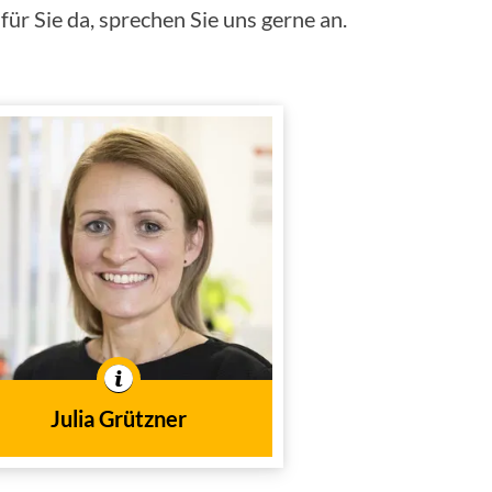
ür Sie da, sprechen Sie uns gerne an.
Julia Grützner
Innendienst
Tätig im
Julia Grützner