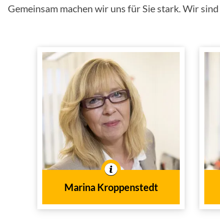
Gemeinsam machen wir uns für Sie stark. Wir sind f
Marina
Kroppenstedt
Fachberaterin für
Finanzdienstleistungen
(IHK)
Innendienst
Tätig im
Marina Kroppenstedt
In der Branche tätig seit
1989
dem Jahr