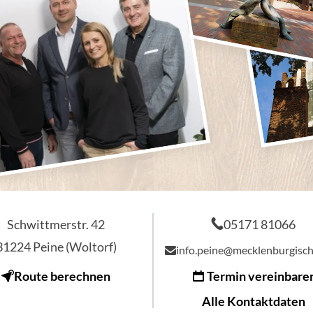
Schwittmerstr. 42
05171 81066
31224
Peine (Woltorf)
info.peine@mecklenburgisc
Route berechnen
Termin vereinbare
Alle Kontaktdaten