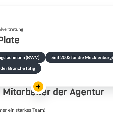
lvertretung
Plate
ngsfachmann (BWV)
Seit 2003 für die Mecklenburgi
 der Branche tätig
Mitarbeiter der Agentur
mer ein starkes Team!