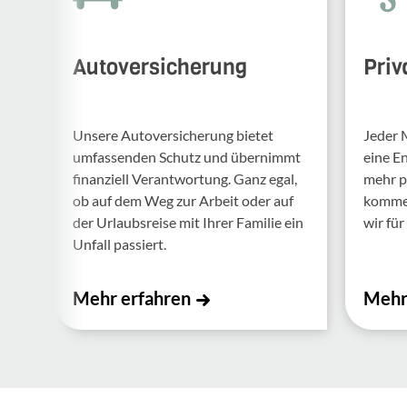
Autoversicherung
Priv
Unsere Auto­ver­si­che­rung bietet
Jeder 
umfas­senden Schutz und über­nimmt
eine E
finan­ziell Verant­wor­tung. Ganz egal,
mehr p
ob auf dem Weg zur Arbeit oder auf
kommen.
der Urlaubs­reise mit Ihrer Familie ein
wir für 
Unfall passiert.
Mehr erfahren
Mehr