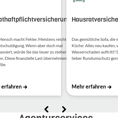
athaftpflichtversicherung
Hausratversich
Mensch macht Fehler. Meis­tens reicht
Das gemütliche Sofa, die
ntschul­di­gung. Wenn aber doch mal
Küche: Alles neu kaufen,
assiert, würde Sie das teuer zu stehen
Wasserschaden auftritt?
 Diese finan­zi­elle Last über­nehmen
lieber Rundumschutz gen
Sie.
 erfahren
Mehr erfahren