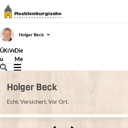
Holger
Beck
Über
Kundenservice
Versicherungen
Die
uns
Mecklenburgische
Holger
Beck
Echt. Versichert. Vor Ort.